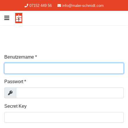
07152 449 56
info@maler-schmidt.com
Benutzername
*
Passwort
*
Anzeigen
Secret Key